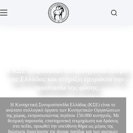
Η ΚΣΕ εκπροσωπεί τον κυνηγετικό κόσμο
της Ελλάδας και στηρίζει έμπρακτα την
προστασία της φύσης
Η Κυνηγετική Συνομοσπονδία Ελλάδας (ΚΣΕ) είναι το
ανώτατο συλλογικό όργανο των Κυνηγετικών Οργανώσεων
της χώρας, εκπροσωπώντας περίπου 150.000 κυνηγούς. Με
θεσμική παρουσία, επιστημονική τεκμηρίωση και δράσεις
στο πεδίο, προωθεί την υπεύθυνη θήρα ως μέρος της
βιώσιμης διαχείρισης της άγριας πανίδας και των φυσικών