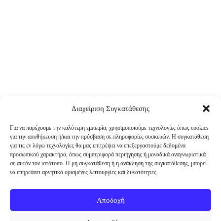
Διαχείριση Συγκατάθεσης
Για να παρέχουμε την καλύτερη εμπειρία, χρησιμοποιούμε τεχνολογίες όπως cookies
για την αποθήκευση ή/και την πρόσβαση σε πληροφορίες συσκευών. Η συγκατάθεση
για τις εν λόγω τεχνολογίες θα μας επιτρέψει να επεξεργαστούμε δεδομένα
προσωπικού χαρακτήρα, όπως συμπεριφορά περιήγησης ή μοναδικά αναγνωριστικά
σε αυτόν τον ιστότοπο. Η μη συγκατάθεση ή η ανάκληση της συγκατάθεσης, μπορεί
να επηρεάσει αρνητικά ορισμένες λειτουργίες και δυνατότητες.
Αποδοχή