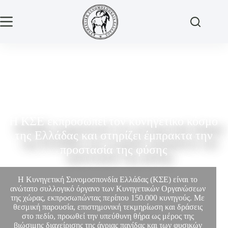
Η ΚΣΕ εκπροσωπεί τον κυνηγετικό κόσμο
της Ελλάδας και στηρίζει έμπρακτα την
προστασία της φύσης
Η Κυνηγετική Συνομοσπονδία Ελλάδας (ΚΣΕ) είναι το
ανώτατο συλλογικό όργανο των Κυνηγετικών Οργανώσεων
της χώρας, εκπροσωπώντας περίπου 150.000 κυνηγούς. Με
θεσμική παρουσία, επιστημονική τεκμηρίωση και δράσεις
στο πεδίο, προωθεί την υπεύθυνη θήρα ως μέρος της
βιώσιμης διαχείρισης της άγριας πανίδας και των φυσικών