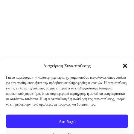
Διαχείριση Συγκατάθεσης
Για να παρέχουμε την καλύτερη εμπειρία, χρησιμοποιούμε τεχνολογίες όπως cookies
για την αποθήκευση ή/και την πρόσβαση σε πληροφορίες συσκευών. Η συγκατάθεση
για τις εν λόγω τεχνολογίες θα μας επιτρέψει να επεξεργαστούμε δεδομένα
προσωπικού χαρακτήρα, όπως συμπεριφορά περιήγησης ή μοναδικά αναγνωριστικά
σε αυτόν τον ιστότοπο. Η μη συγκατάθεση ή η ανάκληση της συγκατάθεσης, μπορεί
να επηρεάσει αρνητικά ορισμένες λειτουργίες και δυνατότητες.
Αποδοχή