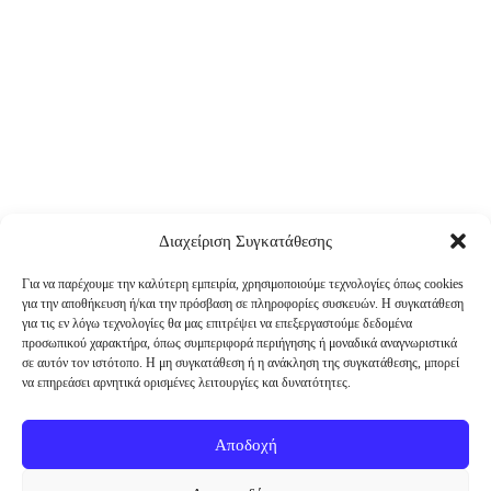
Διαχείριση Συγκατάθεσης
Για να παρέχουμε την καλύτερη εμπειρία, χρησιμοποιούμε τεχνολογίες όπως cookies
για την αποθήκευση ή/και την πρόσβαση σε πληροφορίες συσκευών. Η συγκατάθεση
για τις εν λόγω τεχνολογίες θα μας επιτρέψει να επεξεργαστούμε δεδομένα
προσωπικού χαρακτήρα, όπως συμπεριφορά περιήγησης ή μοναδικά αναγνωριστικά
σε αυτόν τον ιστότοπο. Η μη συγκατάθεση ή η ανάκληση της συγκατάθεσης, μπορεί
να επηρεάσει αρνητικά ορισμένες λειτουργίες και δυνατότητες.
Αποδοχή