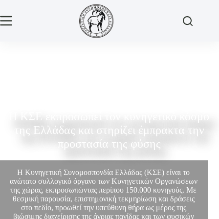
Η ΚΣΕ εκπροσωπεί τον κυνηγετικό κόσμο
της Ελλάδας και στηρίζει έμπρακτα την
προστασία της φύσης
Η Κυνηγετική Συνομοσπονδία Ελλάδας (ΚΣΕ) είναι το
ανώτατο συλλογικό όργανο των Κυνηγετικών Οργανώσεων
της χώρας, εκπροσωπώντας περίπου 150.000 κυνηγούς. Με
θεσμική παρουσία, επιστημονική τεκμηρίωση και δράσεις
στο πεδίο, προωθεί την υπεύθυνη θήρα ως μέρος της
βιώσιμης διαχείρισης της άγριας πανίδας και των φυσικών