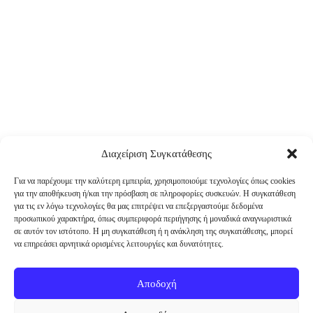
Διαχείριση Συγκατάθεσης
Για να παρέχουμε την καλύτερη εμπειρία, χρησιμοποιούμε τεχνολογίες όπως cookies
για την αποθήκευση ή/και την πρόσβαση σε πληροφορίες συσκευών. Η συγκατάθεση
για τις εν λόγω τεχνολογίες θα μας επιτρέψει να επεξεργαστούμε δεδομένα
προσωπικού χαρακτήρα, όπως συμπεριφορά περιήγησης ή μοναδικά αναγνωριστικά
σε αυτόν τον ιστότοπο. Η μη συγκατάθεση ή η ανάκληση της συγκατάθεσης, μπορεί
να επηρεάσει αρνητικά ορισμένες λειτουργίες και δυνατότητες.
Αποδοχή