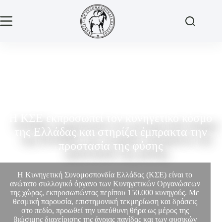
Η ΚΣΕ εκπροσωπεί τον κυνηγετικό κόσμο
της Ελλάδας και στηρίζει έμπρακτα την
προστασία της φύσης
Η Κυνηγετική Συνομοσπονδία Ελλάδας (ΚΣΕ) είναι το
ανώτατο συλλογικό όργανο των Κυνηγετικών Οργανώσεων
της χώρας, εκπροσωπώντας περίπου 150.000 κυνηγούς. Με
θεσμική παρουσία, επιστημονική τεκμηρίωση και δράσεις
στο πεδίο, προωθεί την υπεύθυνη θήρα ως μέρος της
βιώσιμης διαχείρισης της άγριας πανίδας και των φυσικών