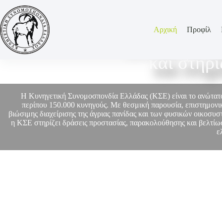
Αρχική
Προφίλ
Η ΚΣΕ εκπρο
και στηρ
Η Κυνηγετική Συνομοσπονδία Ελλάδας (ΚΣΕ) είναι το ανώτα
περίπου 150.000 κυνηγούς. Με θεσμική παρουσία, επιστημονικ
βιώσιμης διαχείρισης της άγριας πανίδας και των φυσικών οικοσυ
η ΚΣΕ στηρίζει δράσεις προστασίας, παρακολούθησης και βελτίωσ
ε