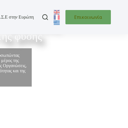
Επικοινωνία
.Σ.Ε στην Ευρώπη
 της Ελλάδας
της φύσης
ροσωπώντας
 μέρος της
ές Οργανώσεις,
τητας και της