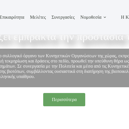
Επικαιρότητα
Μελέτες
Συνεργασίες
Νομοθεσία
Η Κ
σωπεί τον κυνηγετικό κόσμο
ίζει έμπρακτα την προστασία 
το συλλογικό όργανο των Κυνηγετικών Οργανώσεων της χώρας, εκπ
ή τεκμηρίωση και δράσεις στο πεδίο, προωθεί την υπεύθυνη θήρα ως
στημάτων. Σε συνεργασία με την Πολιτεία και μέσα από τις Κυνηγετικ
ης βιοτόπων, συμβάλλοντας ουσιαστικά στη διατήρηση της βιοποικιλό
λληνικής υπαίθρου.
Περισσότερα