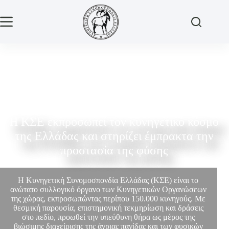
Η ΚΣΕ εκπροσωπεί τον κυνηγετικό κόσμο
της Ελλάδας και στηρίζει έμπρακτα την
προστασία της φύσης
Η Κυνηγετική Συνομοσπονδία Ελλάδας (ΚΣΕ) είναι το
ανώτατο συλλογικό όργανο των Κυνηγετικών Οργανώσεων
της χώρας, εκπροσωπώντας περίπου 150.000 κυνηγούς. Με
θεσμική παρουσία, επιστημονική τεκμηρίωση και δράσεις
στο πεδίο, προωθεί την υπεύθυνη θήρα ως μέρος της
βιώσιμης διαχείρισης της άγριας πανίδας και των φυσικών