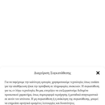
Διαχείριση Συγκατάθεσης
Για να παρέχουμε την καλύτερη εμπειρία, χρησιμοποιούμε τεχνολογίες όπως cookies
για την αποθήκευση ή/και την πρόσβαση σε πληροφορίες συσκευών. Η συγκατάθεση
για τις εν λόγω τεχνολογίες θα μας επιτρέψει να επεξεργαστούμε δεδομένα
προσωπικού χαρακτήρα, όπως συμπεριφορά περιήγησης ή μοναδικά αναγνωριστικά
σε αυτόν τον ιστότοπο. Η μη συγκατάθεση ή η ανάκληση της συγκατάθεσης, μπορεί
να επηρεάσει αρνητικά ορισμένες λειτουργίες και δυνατότητες.