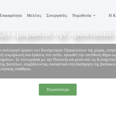
Επικαιρότητα
Μελέτες
Συνεργασίες
Νομοθεσία
Η Κ
σωπεί τον κυνηγετικό κόσμο
ίζει έμπρακτα την προστασία 
το συλλογικό όργανο των Κυνηγετικών Οργανώσεων της χώρας, εκπ
ή τεκμηρίωση και δράσεις στο πεδίο, προωθεί την υπεύθυνη θήρα ως
στημάτων. Σε συνεργασία με την Πολιτεία και μέσα από τις Κυνηγετικ
ης βιοτόπων, συμβάλλοντας ουσιαστικά στη διατήρηση της βιοποικιλό
λληνικής υπαίθρου.
Περισσότερα