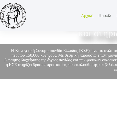
Αρχική
Προφίλ
Η ΚΣΕ εκπρο
και στηρ
Η Κυνηγετική Συνομοσπονδία Ελλάδας (ΚΣΕ) είναι το ανώτα
περίπου 150.000 κυνηγούς. Με θεσμική παρουσία, επιστημονικ
βιώσιμης διαχείρισης της άγριας πανίδας και των φυσικών οικοσυ
η ΚΣΕ στηρίζει δράσεις προστασίας, παρακολούθησης και βελτίωσ
ε