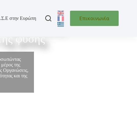
Επικοινωνία
.Σ.Ε στην Ευρώπη
 της Ελλάδας
της φύσης
ροσωπώντας
 μέρος της
ές Οργανώσεις,
τητας και της