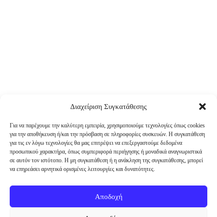
Διαχείριση Συγκατάθεσης
Για να παρέχουμε την καλύτερη εμπειρία, χρησιμοποιούμε τεχνολογίες όπως cookies
για την αποθήκευση ή/και την πρόσβαση σε πληροφορίες συσκευών. Η συγκατάθεση
για τις εν λόγω τεχνολογίες θα μας επιτρέψει να επεξεργαστούμε δεδομένα
προσωπικού χαρακτήρα, όπως συμπεριφορά περιήγησης ή μοναδικά αναγνωριστικά
σε αυτόν τον ιστότοπο. Η μη συγκατάθεση ή η ανάκληση της συγκατάθεσης, μπορεί
να επηρεάσει αρνητικά ορισμένες λειτουργίες και δυνατότητες.
Αποδοχή