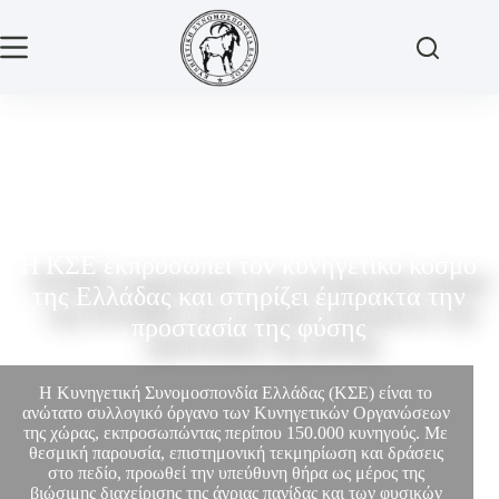
Η ΚΣΕ εκπροσωπεί τον κυνηγετικό κόσμο
της Ελλάδας και στηρίζει έμπρακτα την
προστασία της φύσης
Η Κυνηγετική Συνομοσπονδία Ελλάδας (ΚΣΕ) είναι το
ανώτατο συλλογικό όργανο των Κυνηγετικών Οργανώσεων
της χώρας, εκπροσωπώντας περίπου 150.000 κυνηγούς. Με
θεσμική παρουσία, επιστημονική τεκμηρίωση και δράσεις
στο πεδίο, προωθεί την υπεύθυνη θήρα ως μέρος της
βιώσιμης διαχείρισης της άγριας πανίδας και των φυσικών