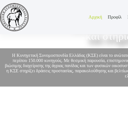
Αρχική
Προφίλ
Η ΚΣΕ εκπρο
και στηρ
Η Κυνηγετική Συνομοσπονδία Ελλάδας (ΚΣΕ) είναι το ανώτα
περίπου 150.000 κυνηγούς. Με θεσμική παρουσία, επιστημονικ
βιώσιμης διαχείρισης της άγριας πανίδας και των φυσικών οικοσυ
η ΚΣΕ στηρίζει δράσεις προστασίας, παρακολούθησης και βελτίωσ
ε