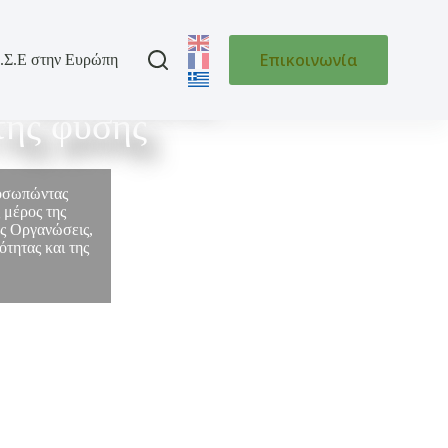
Επικοινωνία
.Σ.Ε στην Ευρώπη
 της Ελλάδας
της φύσης
ροσωπώντας
 μέρος της
ές Οργανώσεις,
τητας και της