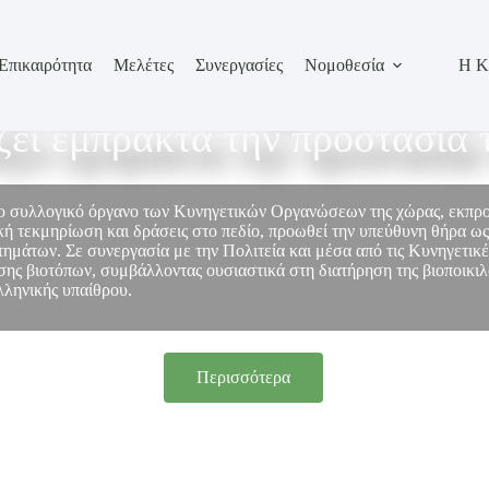
Επικαιρότητα
Μελέτες
Συνεργασίες
Νομοθεσία
Η Κ
σωπεί τον κυνηγετικό κόσμο
ίζει έμπρακτα την προστασία 
το συλλογικό όργανο των Κυνηγετικών Οργανώσεων της χώρας, εκπ
ή τεκμηρίωση και δράσεις στο πεδίο, προωθεί την υπεύθυνη θήρα ως
στημάτων. Σε συνεργασία με την Πολιτεία και μέσα από τις Κυνηγετικ
ης βιοτόπων, συμβάλλοντας ουσιαστικά στη διατήρηση της βιοποικιλό
λληνικής υπαίθρου.
Περισσότερα