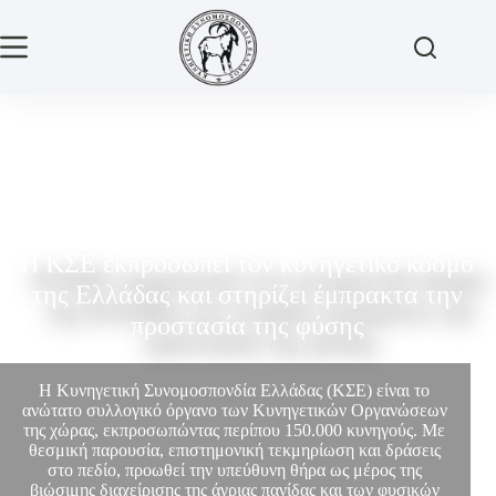
Η ΚΣΕ εκπροσωπεί τον κυνηγετικό κόσμο
της Ελλάδας και στηρίζει έμπρακτα την
προστασία της φύσης
Η Κυνηγετική Συνομοσπονδία Ελλάδας (ΚΣΕ) είναι το
ανώτατο συλλογικό όργανο των Κυνηγετικών Οργανώσεων
της χώρας, εκπροσωπώντας περίπου 150.000 κυνηγούς. Με
θεσμική παρουσία, επιστημονική τεκμηρίωση και δράσεις
στο πεδίο, προωθεί την υπεύθυνη θήρα ως μέρος της
βιώσιμης διαχείρισης της άγριας πανίδας και των φυσικών