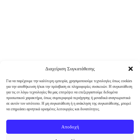
Διαχείριση Συγκατάθεσης
Για να παρέχουμε την καλύτερη εμπειρία, χρησιμοποιούμε τεχνολογίες όπως cookies
για την αποθήκευση ή/και την πρόσβαση σε πληροφορίες συσκευών. Η συγκατάθεση
για τις εν λόγω τεχνολογίες θα μας επιτρέψει να επεξεργαστούμε δεδομένα
προσωπικού χαρακτήρα, όπως συμπεριφορά περιήγησης ή μοναδικά αναγνωριστικά
σε αυτόν τον ιστότοπο. Η μη συγκατάθεση ή η ανάκληση της συγκατάθεσης, μπορεί
να επηρεάσει αρνητικά ορισμένες λειτουργίες και δυνατότητες.
Αποδοχή