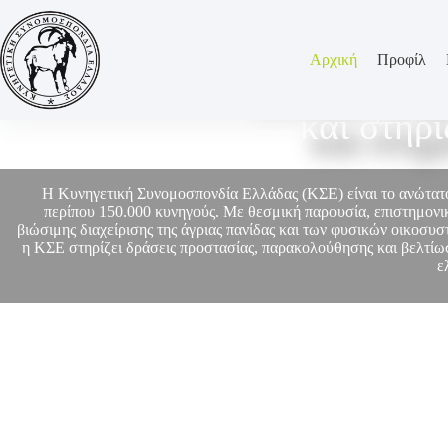
Αρχική
Προφίλ
Η ΚΣΕ εκπρο
και στηρ
Η Κυνηγετική Συνομοσπονδία Ελλάδας (ΚΣΕ) είναι το ανώτα
περίπου 150.000 κυνηγούς. Με θεσμική παρουσία, επιστημονικ
βιώσιμης διαχείρισης της άγριας πανίδας και των φυσικών οικοσυ
η ΚΣΕ στηρίζει δράσεις προστασίας, παρακολούθησης και βελτίωσ
ε