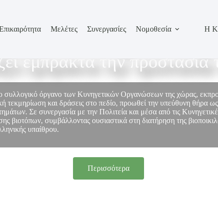
Επικαιρότητα
Μελέτες
Συνεργασίες
Νομοθεσία
Η Κ
σωπεί τον κυνηγετικό κόσμο
ίζει έμπρακτα την προστασία 
το συλλογικό όργανο των Κυνηγετικών Οργανώσεων της χώρας, εκπ
ή τεκμηρίωση και δράσεις στο πεδίο, προωθεί την υπεύθυνη θήρα ως
στημάτων. Σε συνεργασία με την Πολιτεία και μέσα από τις Κυνηγετικ
ης βιοτόπων, συμβάλλοντας ουσιαστικά στη διατήρηση της βιοποικιλό
λληνικής υπαίθρου.
Περισσότερα