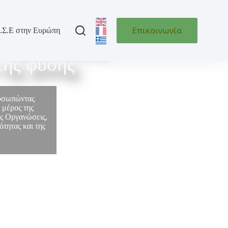
Επικοινωνία
.Σ.Ε στην Ευρώπη
 της Ελλάδας
της φύσης
ροσωπώντας
 μέρος της
ές Οργανώσεις,
τητας και της