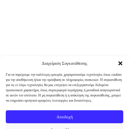
Διαχείριση Συγκατάθεσης
Για να παρέχουμε την καλύτερη εμπειρία, χρησιμοποιούμε τεχνολογίες όπως cookies
για την αποθήκευση ή/και την πρόσβαση σε πληροφορίες συσκευών. Η συγκατάθεση
για τις εν λόγω τεχνολογίες θα μας επιτρέψει να επεξεργαστούμε δεδομένα
προσωπικού χαρακτήρα, όπως συμπεριφορά περιήγησης ή μοναδικά αναγνωριστικά
σε αυτόν τον ιστότοπο. Η μη συγκατάθεση ή η ανάκληση της συγκατάθεσης, μπορεί
να επηρεάσει αρνητικά ορισμένες λειτουργίες και δυνατότητες.
Αποδοχή