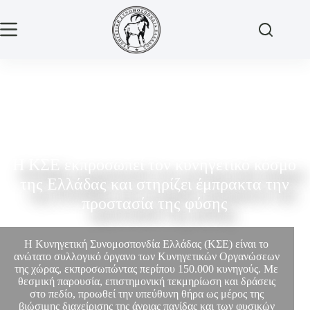
Η ΚΣΕ εκπροσωπεί τον κυνηγετικό κόσμο
της Ελλάδας και στηρίζει έμπρακτα την
προστασία της φύσης
Η Κυνηγετική Συνομοσπονδία Ελλάδας (ΚΣΕ) είναι το
ανώτατο συλλογικό όργανο των Κυνηγετικών Οργανώσεων
της χώρας, εκπροσωπώντας περίπου 150.000 κυνηγούς. Με
θεσμική παρουσία, επιστημονική τεκμηρίωση και δράσεις
στο πεδίο, προωθεί την υπεύθυνη θήρα ως μέρος της
βιώσιμης διαχείρισης της άγριας πανίδας και των φυσικών