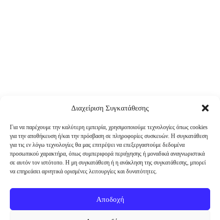
Διαχείριση Συγκατάθεσης
Για να παρέχουμε την καλύτερη εμπειρία, χρησιμοποιούμε τεχνολογίες όπως cookies
για την αποθήκευση ή/και την πρόσβαση σε πληροφορίες συσκευών. Η συγκατάθεση
για τις εν λόγω τεχνολογίες θα μας επιτρέψει να επεξεργαστούμε δεδομένα
προσωπικού χαρακτήρα, όπως συμπεριφορά περιήγησης ή μοναδικά αναγνωριστικά
σε αυτόν τον ιστότοπο. Η μη συγκατάθεση ή η ανάκληση της συγκατάθεσης, μπορεί
να επηρεάσει αρνητικά ορισμένες λειτουργίες και δυνατότητες.
Αποδοχή