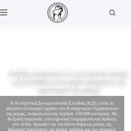
Η ΚΣΕ εκπροσωπεί τον κυνηγετικό κόσμο
της Ελλάδας και στηρίζει έμπρακτα την
προστασία της φύσης
Η Κυνηγετική Συνομοσπονδία Ελλάδας (ΚΣΕ) είναι το
ανώτατο συλλογικό όργανο των Κυνηγετικών Οργανώσεων
της χώρας, εκπροσωπώντας περίπου 150.000 κυνηγούς. Με
θεσμική παρουσία, επιστημονική τεκμηρίωση και δράσεις
στο πεδίο, προωθεί την υπεύθυνη θήρα ως μέρος της
βιώσιμης διαχείρισης της άγριας πανίδας και των φυσικών