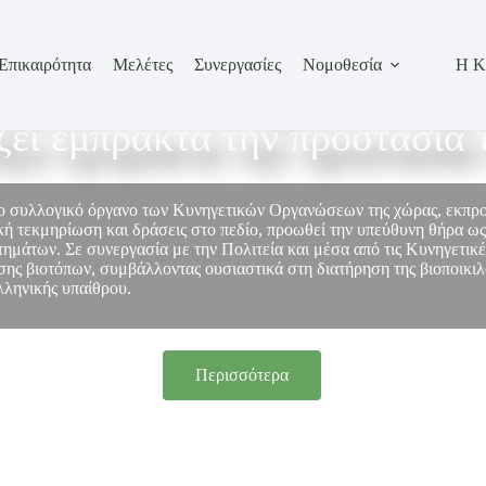
Επικαιρότητα
Μελέτες
Συνεργασίες
Νομοθεσία
Η Κ
σωπεί τον κυνηγετικό κόσμο
ίζει έμπρακτα την προστασία 
το συλλογικό όργανο των Κυνηγετικών Οργανώσεων της χώρας, εκπ
ή τεκμηρίωση και δράσεις στο πεδίο, προωθεί την υπεύθυνη θήρα ως
στημάτων. Σε συνεργασία με την Πολιτεία και μέσα από τις Κυνηγετικ
ης βιοτόπων, συμβάλλοντας ουσιαστικά στη διατήρηση της βιοποικιλό
λληνικής υπαίθρου.
Περισσότερα