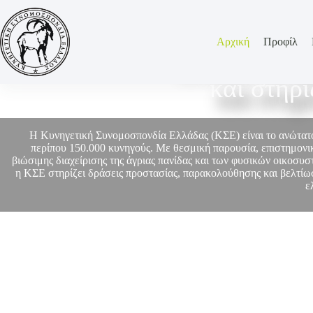
Αρχική
Προφίλ
Η ΚΣΕ εκπρο
και στηρ
Η Κυνηγετική Συνομοσπονδία Ελλάδας (ΚΣΕ) είναι το ανώτα
περίπου 150.000 κυνηγούς. Με θεσμική παρουσία, επιστημονικ
βιώσιμης διαχείρισης της άγριας πανίδας και των φυσικών οικοσυ
η ΚΣΕ στηρίζει δράσεις προστασίας, παρακολούθησης και βελτίωσ
ε