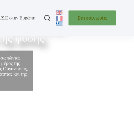
Επικοινωνία
.Σ.Ε στην Ευρώπη
 της Ελλάδας
της φύσης
ροσωπώντας
 μέρος της
ές Οργανώσεις,
τητας και της