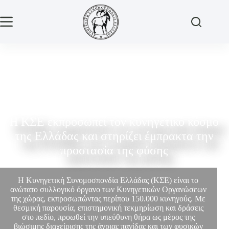
Η ΚΣΕ εκπροσωπεί τον κυνηγετικό κόσμο
της Ελλάδας και στηρίζει έμπρακτα την
προστασία της φύσης
Η Κυνηγετική Συνομοσπονδία Ελλάδας (ΚΣΕ) είναι το
ανώτατο συλλογικό όργανο των Κυνηγετικών Οργανώσεων
της χώρας, εκπροσωπώντας περίπου 150.000 κυνηγούς. Με
θεσμική παρουσία, επιστημονική τεκμηρίωση και δράσεις
στο πεδίο, προωθεί την υπεύθυνη θήρα ως μέρος της
βιώσιμης διαχείρισης της άγριας πανίδας και των φυσικών