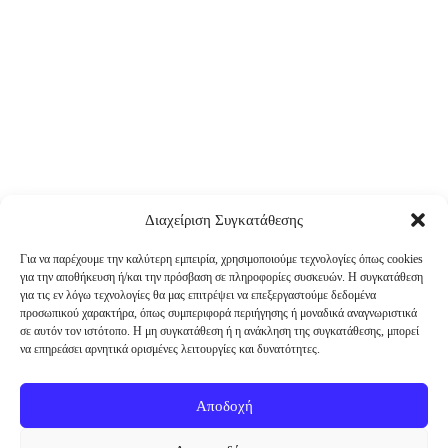
Διαχείριση Συγκατάθεσης
Για να παρέχουμε την καλύτερη εμπειρία, χρησιμοποιούμε τεχνολογίες όπως cookies
για την αποθήκευση ή/και την πρόσβαση σε πληροφορίες συσκευών. Η συγκατάθεση
για τις εν λόγω τεχνολογίες θα μας επιτρέψει να επεξεργαστούμε δεδομένα
προσωπικού χαρακτήρα, όπως συμπεριφορά περιήγησης ή μοναδικά αναγνωριστικά
σε αυτόν τον ιστότοπο. Η μη συγκατάθεση ή η ανάκληση της συγκατάθεσης, μπορεί
να επηρεάσει αρνητικά ορισμένες λειτουργίες και δυνατότητες.
Αποδοχή