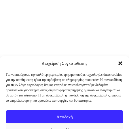
Διαχείριση Συγκατάθεσης
Για να παρέχουμε την καλύτερη εμπειρία, χρησιμοποιούμε τεχνολογίες όπως cookies
για την αποθήκευση ή/και την πρόσβαση σε πληροφορίες συσκευών. Η συγκατάθεση
για τις εν λόγω τεχνολογίες θα μας επιτρέψει να επεξεργαστούμε δεδομένα
προσωπικού χαρακτήρα, όπως συμπεριφορά περιήγησης ή μοναδικά αναγνωριστικά
σε αυτόν τον ιστότοπο. Η μη συγκατάθεση ή η ανάκληση της συγκατάθεσης, μπορεί
να επηρεάσει αρνητικά ορισμένες λειτουργίες και δυνατότητες.
Αποδοχή