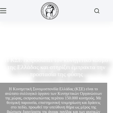
Η ΚΣΕ εκπροσωπεί τον κυνηγετικό κόσμο
της Ελλάδας και στηρίζει έμπρακτα την
προστασία της φύσης
Η Κυνηγετική Συνομοσπονδία Ελλάδας (ΚΣΕ) είναι το
ανώτατο συλλογικό όργανο των Κυνηγετικών Οργανώσεων
της χώρας, εκπροσωπώντας περίπου 150.000 κυνηγούς. Με
θεσμική παρουσία, επιστημονική τεκμηρίωση και δράσεις
στο πεδίο, προωθεί την υπεύθυνη θήρα ως μέρος της
βιώσιμης διαχείρισης της άγριας πανίδας και των φυσικών