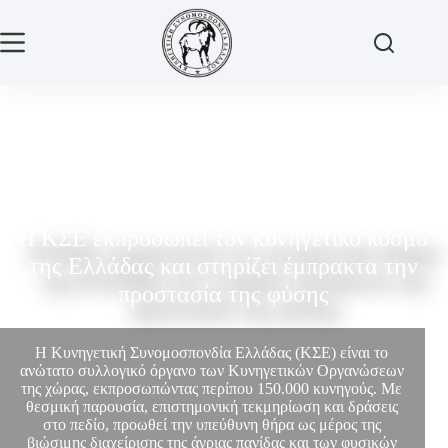
Η ΚΣΕ εκπροσωπεί τον κυνηγετικό κόσμο
της Ελλάδας και στηρίζει έμπρακτα την
προστασία της φύσης
Η Κυνηγετική Συνομοσπονδία Ελλάδας (ΚΣΕ) είναι το
ανώτατο συλλογικό όργανο των Κυνηγετικών Οργανώσεων
της χώρας, εκπροσωπώντας περίπου 150.000 κυνηγούς. Με
θεσμική παρουσία, επιστημονική τεκμηρίωση και δράσεις
στο πεδίο, προωθεί την υπεύθυνη θήρα ως μέρος της
βιώσιμης διαχείρισης της άγριας πανίδας και των φυσικών