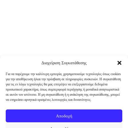
Διαχείριση Συγκατάθεσης
Για να παρέχουμε την καλύτερη εμπειρία, χρησιμοποιούμε τεχνολογίες όπως cookies
για την αποθήκευση ή/και την πρόσβαση σε πληροφορίες συσκευών. Η συγκατάθεση
για τις εν λόγω τεχνολογίες θα μας επιτρέψει να επεξεργαστούμε δεδομένα
προσωπικού χαρακτήρα, όπως συμπεριφορά περιήγησης ή μοναδικά αναγνωριστικά
σε αυτόν τον ιστότοπο. Η μη συγκατάθεση ή η ανάκληση της συγκατάθεσης, μπορεί
να επηρεάσει αρνητικά ορισμένες λειτουργίες και δυνατότητες.
Αποδοχή