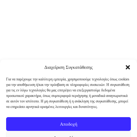
Διαχείριση Συγκατάθεσης
Για να παρέχουμε την καλύτερη εμπειρία, χρησιμοποιούμε τεχνολογίες όπως cookies
για την αποθήκευση ή/και την πρόσβαση σε πληροφορίες συσκευών. Η συγκατάθεση
για τις εν λόγω τεχνολογίες θα μας επιτρέψει να επεξεργαστούμε δεδομένα
προσωπικού χαρακτήρα, όπως συμπεριφορά περιήγησης ή μοναδικά αναγνωριστικά
σε αυτόν τον ιστότοπο. Η μη συγκατάθεση ή η ανάκληση της συγκατάθεσης, μπορεί
να επηρεάσει αρνητικά ορισμένες λειτουργίες και δυνατότητες.
Αποδοχή