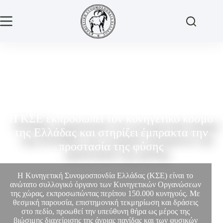
Η ΚΣΕ εκπροσωπεί τον κυνηγετικό κόσμο
της Ελλάδας και στηρίζει έμπρακτα την
προστασία της φύσης
Η Κυνηγετική Συνομοσπονδία Ελλάδας (ΚΣΕ) είναι το
ανώτατο συλλογικό όργανο των Κυνηγετικών Οργανώσεων
της χώρας, εκπροσωπώντας περίπου 150.000 κυνηγούς. Με
θεσμική παρουσία, επιστημονική τεκμηρίωση και δράσεις
στο πεδίο, προωθεί την υπεύθυνη θήρα ως μέρος της
βιώσιμης διαχείρισης της άγριας πανίδας και των φυσικών