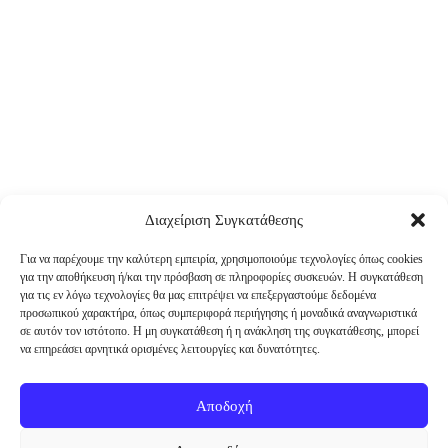
Διαχείριση Συγκατάθεσης
Για να παρέχουμε την καλύτερη εμπειρία, χρησιμοποιούμε τεχνολογίες όπως cookies
για την αποθήκευση ή/και την πρόσβαση σε πληροφορίες συσκευών. Η συγκατάθεση
για τις εν λόγω τεχνολογίες θα μας επιτρέψει να επεξεργαστούμε δεδομένα
προσωπικού χαρακτήρα, όπως συμπεριφορά περιήγησης ή μοναδικά αναγνωριστικά
σε αυτόν τον ιστότοπο. Η μη συγκατάθεση ή η ανάκληση της συγκατάθεσης, μπορεί
να επηρεάσει αρνητικά ορισμένες λειτουργίες και δυνατότητες.
Αποδοχή