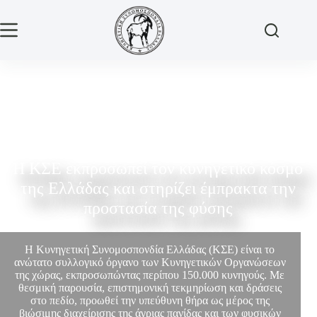
Η ΚΣΕ εκπροσωπεί τον κυνηγετικό κόσμο
της Ελλάδας και στηρίζει έμπρακτα την
προστασία της φύσης
Η Κυνηγετική Συνομοσπονδία Ελλάδας (ΚΣΕ) είναι το
ανώτατο συλλογικό όργανο των Κυνηγετικών Οργανώσεων
της χώρας, εκπροσωπώντας περίπου 150.000 κυνηγούς. Με
θεσμική παρουσία, επιστημονική τεκμηρίωση και δράσεις
στο πεδίο, προωθεί την υπεύθυνη θήρα ως μέρος της
βιώσιμης διαχείρισης της άγριας πανίδας και των φυσικών