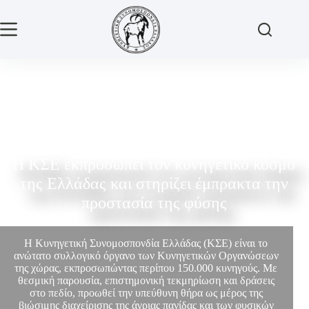
Η ΚΣΕ εκπροσωπεί τον κυνηγετικό κόσμο
της Ελλάδας και στηρίζει έμπρακτα την
προστασία της φύσης
Η Κυνηγετική Συνομοσπονδία Ελλάδας (ΚΣΕ) είναι το
ανώτατο συλλογικό όργανο των Κυνηγετικών Οργανώσεων
της χώρας, εκπροσωπώντας περίπου 150.000 κυνηγούς. Με
θεσμική παρουσία, επιστημονική τεκμηρίωση και δράσεις
στο πεδίο, προωθεί την υπεύθυνη θήρα ως μέρος της
βιώσιμης διαχείρισης της άγριας πανίδας και των φυσικών