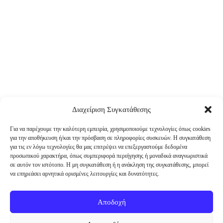
Διαχείριση Συγκατάθεσης
Για να παρέχουμε την καλύτερη εμπειρία, χρησιμοποιούμε τεχνολογίες όπως cookies
για την αποθήκευση ή/και την πρόσβαση σε πληροφορίες συσκευών. Η συγκατάθεση
για τις εν λόγω τεχνολογίες θα μας επιτρέψει να επεξεργαστούμε δεδομένα
προσωπικού χαρακτήρα, όπως συμπεριφορά περιήγησης ή μοναδικά αναγνωριστικά
σε αυτόν τον ιστότοπο. Η μη συγκατάθεση ή η ανάκληση της συγκατάθεσης, μπορεί
να επηρεάσει αρνητικά ορισμένες λειτουργίες και δυνατότητες.
Αποδοχή