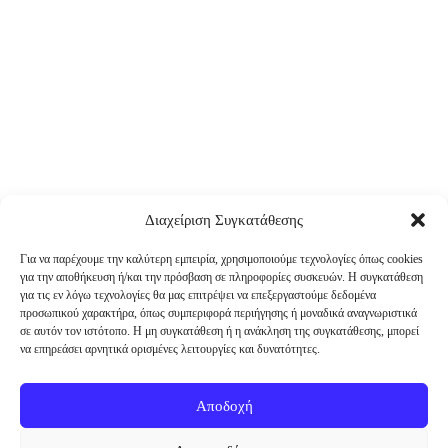
Διαχείριση Συγκατάθεσης
Για να παρέχουμε την καλύτερη εμπειρία, χρησιμοποιούμε τεχνολογίες όπως cookies
για την αποθήκευση ή/και την πρόσβαση σε πληροφορίες συσκευών. Η συγκατάθεση
για τις εν λόγω τεχνολογίες θα μας επιτρέψει να επεξεργαστούμε δεδομένα
προσωπικού χαρακτήρα, όπως συμπεριφορά περιήγησης ή μοναδικά αναγνωριστικά
σε αυτόν τον ιστότοπο. Η μη συγκατάθεση ή η ανάκληση της συγκατάθεσης, μπορεί
να επηρεάσει αρνητικά ορισμένες λειτουργίες και δυνατότητες.
Αποδοχή