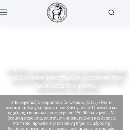
Η ΚΣΕ εκπροσωπεί τον κυνηγετικό κόσμο
της Ελλάδας και στηρίζει έμπρακτα την
προστασία της φύσης
Η Κυνηγετική Συνομοσπονδία Ελλάδας (ΚΣΕ) είναι το
ανώτατο συλλογικό όργανο των Κυνηγετικών Οργανώσεων
της χώρας, εκπροσωπώντας περίπου 150.000 κυνηγούς. Με
θεσμική παρουσία, επιστημονική τεκμηρίωση και δράσεις
στο πεδίο, προωθεί την υπεύθυνη θήρα ως μέρος της
βιώσιμης διαχείρισης της άγριας πανίδας και των φυσικών