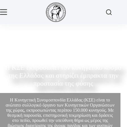
Η ΚΣΕ εκπροσωπεί τον κυνηγετικό κόσμο
της Ελλάδας και στηρίζει έμπρακτα την
προστασία της φύσης
Η Κυνηγετική Συνομοσπονδία Ελλάδας (ΚΣΕ) είναι το
ανώτατο συλλογικό όργανο των Κυνηγετικών Οργανώσεων
της χώρας, εκπροσωπώντας περίπου 150.000 κυνηγούς. Με
θεσμική παρουσία, επιστημονική τεκμηρίωση και δράσεις
στο πεδίο, προωθεί την υπεύθυνη θήρα ως μέρος της
βιώσιμης διαχείρισης της άγριας πανίδας και των φυσικών