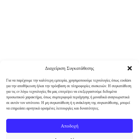
Διαχείριση Συγκατάθεσης
Για να παρέχουμε την καλύτερη εμπειρία, χρησιμοποιούμε τεχνολογίες όπως cookies
για την αποθήκευση ή/και την πρόσβαση σε πληροφορίες συσκευών. Η συγκατάθεση
για τις εν λόγω τεχνολογίες θα μας επιτρέψει να επεξεργαστούμε δεδομένα
προσωπικού χαρακτήρα, όπως συμπεριφορά περιήγησης ή μοναδικά αναγνωριστικά
σε αυτόν τον ιστότοπο. Η μη συγκατάθεση ή η ανάκληση της συγκατάθεσης, μπορεί
να επηρεάσει αρνητικά ορισμένες λειτουργίες και δυνατότητες.
Αποδοχή