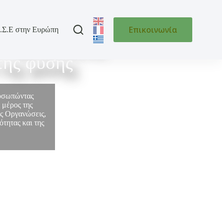
Επικοινωνία
.Σ.Ε στην Ευρώπη
 της Ελλάδας
της φύσης
ροσωπώντας
 μέρος της
ές Οργανώσεις,
τητας και της