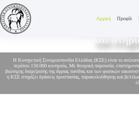
Αρχική
Προφίλ
Η ΚΣΕ εκπρο
και στηρ
Η Κυνηγετική Συνομοσπονδία Ελλάδας (ΚΣΕ) είναι το ανώτα
περίπου 150.000 κυνηγούς. Με θεσμική παρουσία, επιστημονικ
βιώσιμης διαχείρισης της άγριας πανίδας και των φυσικών οικοσυ
η ΚΣΕ στηρίζει δράσεις προστασίας, παρακολούθησης και βελτίωσ
ε