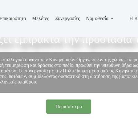
Επικαιρότητα
Μελέτες
Συνεργασίες
Νομοθεσία
Η Κ
σωπεί τον κυνηγετικό κόσμο
ίζει έμπρακτα την προστασία 
το συλλογικό όργανο των Κυνηγετικών Οργανώσεων της χώρας, εκπ
ή τεκμηρίωση και δράσεις στο πεδίο, προωθεί την υπεύθυνη θήρα ως
στημάτων. Σε συνεργασία με την Πολιτεία και μέσα από τις Κυνηγετικ
ης βιοτόπων, συμβάλλοντας ουσιαστικά στη διατήρηση της βιοποικιλό
λληνικής υπαίθρου.
Περισσότερα