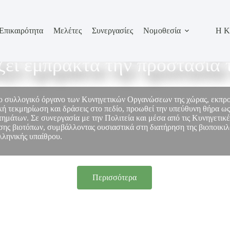
Επικαιρότητα
Μελέτες
Συνεργασίες
Νομοθεσία
Η Κ
σωπεί τον κυνηγετικό κόσμο
ίζει έμπρακτα την προστασία 
το συλλογικό όργανο των Κυνηγετικών Οργανώσεων της χώρας, εκπ
ή τεκμηρίωση και δράσεις στο πεδίο, προωθεί την υπεύθυνη θήρα ως
στημάτων. Σε συνεργασία με την Πολιτεία και μέσα από τις Κυνηγετικ
ης βιοτόπων, συμβάλλοντας ουσιαστικά στη διατήρηση της βιοποικιλό
λληνικής υπαίθρου.
Περισσότερα