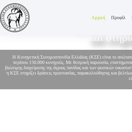
Αρχική
Προφίλ
Η ΚΣΕ εκπρο
και στηρ
Η Κυνηγετική Συνομοσπονδία Ελλάδας (ΚΣΕ) είναι το ανώτα
περίπου 150.000 κυνηγούς. Με θεσμική παρουσία, επιστημονικ
βιώσιμης διαχείρισης της άγριας πανίδας και των φυσικών οικοσυ
η ΚΣΕ στηρίζει δράσεις προστασίας, παρακολούθησης και βελτίωσ
ε