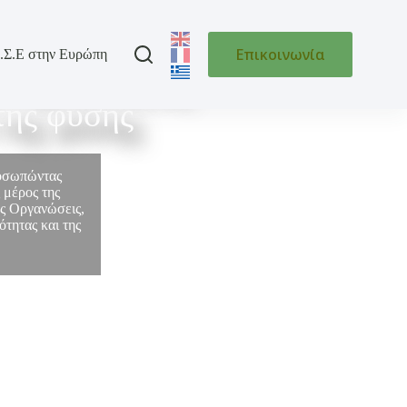
Επικοινωνία
.Σ.Ε στην Ευρώπη
 της Ελλάδας
της φύσης
ροσωπώντας
 μέρος της
ές Οργανώσεις,
τητας και της