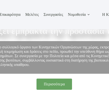
Επικαιρότητα
Μελέτες
Συνεργασίες
Νομοθεσία
Η Κ
σωπεί τον κυνηγετικό κόσμο
ίζει έμπρακτα την προστασία 
το συλλογικό όργανο των Κυνηγετικών Οργανώσεων της χώρας, εκπ
ή τεκμηρίωση και δράσεις στο πεδίο, προωθεί την υπεύθυνη θήρα ως
στημάτων. Σε συνεργασία με την Πολιτεία και μέσα από τις Κυνηγετικ
ης βιοτόπων, συμβάλλοντας ουσιαστικά στη διατήρηση της βιοποικιλό
λληνικής υπαίθρου.
Περισσότερα