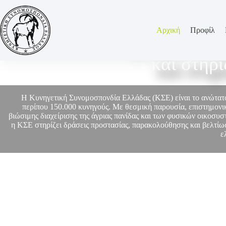
Αρχική
Προφίλ
Η ΚΣΕ εκπρο
και στηρ
Η Κυνηγετική Συνομοσπονδία Ελλάδας (ΚΣΕ) είναι το ανώτα
περίπου 150.000 κυνηγούς. Με θεσμική παρουσία, επιστημονικ
βιώσιμης διαχείρισης της άγριας πανίδας και των φυσικών οικοσυ
η ΚΣΕ στηρίζει δράσεις προστασίας, παρακολούθησης και βελτίωσ
ε