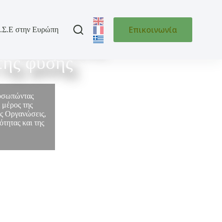
Επικοινωνία
.Σ.Ε στην Ευρώπη
 της Ελλάδας
της φύσης
ροσωπώντας
 μέρος της
ές Οργανώσεις,
τητας και της