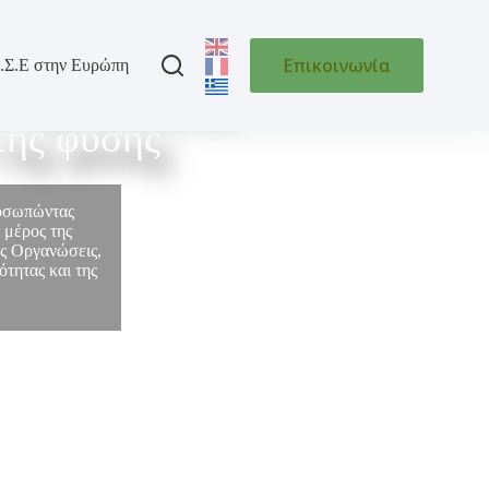
Επικοινωνία
.Σ.Ε στην Ευρώπη
 της Ελλάδας
της φύσης
ροσωπώντας
 μέρος της
ές Οργανώσεις,
τητας και της