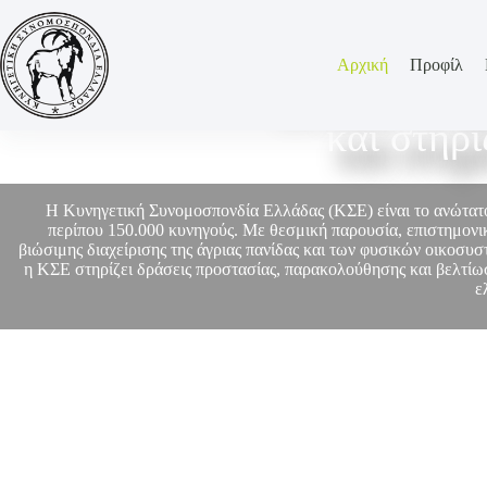
Αρχική
Προφίλ
Η ΚΣΕ εκπρο
και στηρ
Η Κυνηγετική Συνομοσπονδία Ελλάδας (ΚΣΕ) είναι το ανώτα
περίπου 150.000 κυνηγούς. Με θεσμική παρουσία, επιστημονικ
βιώσιμης διαχείρισης της άγριας πανίδας και των φυσικών οικοσυ
η ΚΣΕ στηρίζει δράσεις προστασίας, παρακολούθησης και βελτίωσ
ε