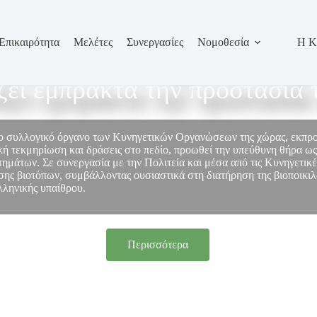
Επικαιρότητα
Μελέτες
Συνεργασίες
Νομοθεσία
Η Κ
σωπεί τον κυνηγετικό κόσμο
ίζει έμπρακτα την προστασία 
το συλλογικό όργανο των Κυνηγετικών Οργανώσεων της χώρας, εκπ
ή τεκμηρίωση και δράσεις στο πεδίο, προωθεί την υπεύθυνη θήρα ως
στημάτων. Σε συνεργασία με την Πολιτεία και μέσα από τις Κυνηγετικ
ης βιοτόπων, συμβάλλοντας ουσιαστικά στη διατήρηση της βιοποικιλό
λληνικής υπαίθρου.
Περισσότερα