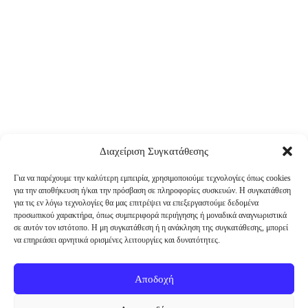
Διαχείριση Συγκατάθεσης
Για να παρέχουμε την καλύτερη εμπειρία, χρησιμοποιούμε τεχνολογίες όπως cookies
για την αποθήκευση ή/και την πρόσβαση σε πληροφορίες συσκευών. Η συγκατάθεση
για τις εν λόγω τεχνολογίες θα μας επιτρέψει να επεξεργαστούμε δεδομένα
προσωπικού χαρακτήρα, όπως συμπεριφορά περιήγησης ή μοναδικά αναγνωριστικά
σε αυτόν τον ιστότοπο. Η μη συγκατάθεση ή η ανάκληση της συγκατάθεσης, μπορεί
να επηρεάσει αρνητικά ορισμένες λειτουργίες και δυνατότητες.
Αποδοχή