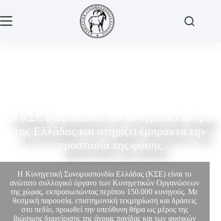
Η ΚΣΕ εκπροσωπεί τον κυνηγετικό κόσμο
της Ελλάδας και στηρίζει έμπρακτα την
προστασία της φύσης
Η Κυνηγετική Συνομοσπονδία Ελλάδας (ΚΣΕ) είναι το
ανώτατο συλλογικό όργανο των Κυνηγετικών Οργανώσεων
της χώρας, εκπροσωπώντας περίπου 150.000 κυνηγούς. Με
θεσμική παρουσία, επιστημονική τεκμηρίωση και δράσεις
στο πεδίο, προωθεί την υπεύθυνη θήρα ως μέρος της
βιώσιμης διαχείρισης της άγριας πανίδας και των φυσικών