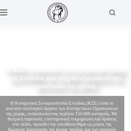
Η ΚΣΕ εκπροσωπεί τον κυνηγετικό κόσμο
της Ελλάδας και στηρίζει έμπρακτα την
προστασία της φύσης
Η Κυνηγετική Συνομοσπονδία Ελλάδας (ΚΣΕ) είναι το
ανώτατο συλλογικό όργανο των Κυνηγετικών Οργανώσεων
της χώρας, εκπροσωπώντας περίπου 150.000 κυνηγούς. Με
θεσμική παρουσία, επιστημονική τεκμηρίωση και δράσεις
στο πεδίο, προωθεί την υπεύθυνη θήρα ως μέρος της
βιώσιμης διαχείρισης της άγριας πανίδας και των φυσικών