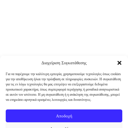
Διαχείριση Συγκατάθεσης
Για να παρέχουμε την καλύτερη εμπειρία, χρησιμοποιούμε τεχνολογίες όπως cookies
για την αποθήκευση ή/και την πρόσβαση σε πληροφορίες συσκευών. Η συγκατάθεση
για τις εν λόγω τεχνολογίες θα μας επιτρέψει να επεξεργαστούμε δεδομένα
προσωπικού χαρακτήρα, όπως συμπεριφορά περιήγησης ή μοναδικά αναγνωριστικά
σε αυτόν τον ιστότοπο. Η μη συγκατάθεση ή η ανάκληση της συγκατάθεσης, μπορεί
να επηρεάσει αρνητικά ορισμένες λειτουργίες και δυνατότητες.
Αποδοχή