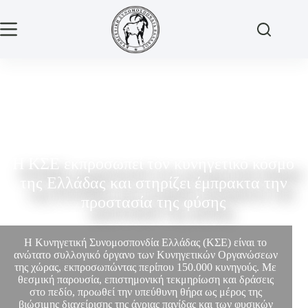
Η ΚΣΕ εκπροσωπεί τον κυνηγετικό κόσμο
της Ελλάδας και στηρίζει έμπρακτα την
προστασία της φύσης
Η Κυνηγετική Συνομοσπονδία Ελλάδας (ΚΣΕ) είναι το
ανώτατο συλλογικό όργανο των Κυνηγετικών Οργανώσεων
της χώρας, εκπροσωπώντας περίπου 150.000 κυνηγούς. Με
θεσμική παρουσία, επιστημονική τεκμηρίωση και δράσεις
στο πεδίο, προωθεί την υπεύθυνη θήρα ως μέρος της
βιώσιμης διαχείρισης της άγριας πανίδας και των φυσικών