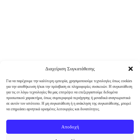
Διαχείριση Συγκατάθεσης
Για να παρέχουμε την καλύτερη εμπειρία, χρησιμοποιούμε τεχνολογίες όπως cookies
για την αποθήκευση ή/και την πρόσβαση σε πληροφορίες συσκευών. Η συγκατάθεση
για τις εν λόγω τεχνολογίες θα μας επιτρέψει να επεξεργαστούμε δεδομένα
προσωπικού χαρακτήρα, όπως συμπεριφορά περιήγησης ή μοναδικά αναγνωριστικά
σε αυτόν τον ιστότοπο. Η μη συγκατάθεση ή η ανάκληση της συγκατάθεσης, μπορεί
να επηρεάσει αρνητικά ορισμένες λειτουργίες και δυνατότητες.
Αποδοχή