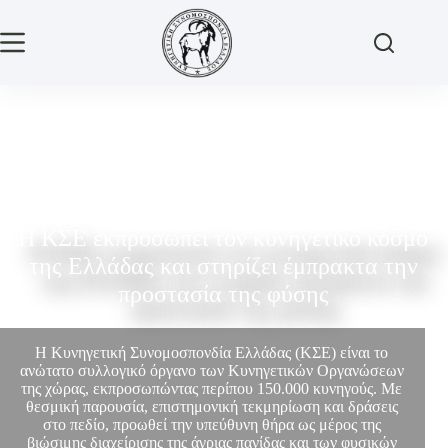
Η ΚΣΕ εκπροσωπεί τον κυνηγετικό κόσμο
της Ελλάδας και στηρίζει έμπρακτα την
προστασία της φύσης
Η Κυνηγετική Συνομοσπονδία Ελλάδας (ΚΣΕ) είναι το
ανώτατο συλλογικό όργανο των Κυνηγετικών Οργανώσεων
της χώρας, εκπροσωπώντας περίπου 150.000 κυνηγούς. Με
θεσμική παρουσία, επιστημονική τεκμηρίωση και δράσεις
στο πεδίο, προωθεί την υπεύθυνη θήρα ως μέρος της
βιώσιμης διαχείρισης της άγριας πανίδας και των φυσικών