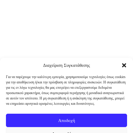
Διαχείριση Συγκατάθεσης
Για να παρέχουμε την καλύτερη εμπειρία, χρησιμοποιούμε τεχνολογίες όπως cookies
για την αποθήκευση ή/και την πρόσβαση σε πληροφορίες συσκευών. Η συγκατάθεση
για τις εν λόγω τεχνολογίες θα μας επιτρέψει να επεξεργαστούμε δεδομένα
προσωπικού χαρακτήρα, όπως συμπεριφορά περιήγησης ή μοναδικά αναγνωριστικά
σε αυτόν τον ιστότοπο. Η μη συγκατάθεση ή η ανάκληση της συγκατάθεσης, μπορεί
να επηρεάσει αρνητικά ορισμένες λειτουργίες και δυνατότητες.
Αποδοχή