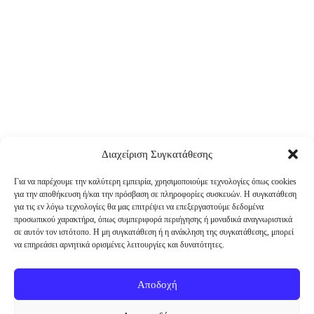
Διαχείριση Συγκατάθεσης
Για να παρέχουμε την καλύτερη εμπειρία, χρησιμοποιούμε τεχνολογίες όπως cookies
για την αποθήκευση ή/και την πρόσβαση σε πληροφορίες συσκευών. Η συγκατάθεση
για τις εν λόγω τεχνολογίες θα μας επιτρέψει να επεξεργαστούμε δεδομένα
προσωπικού χαρακτήρα, όπως συμπεριφορά περιήγησης ή μοναδικά αναγνωριστικά
σε αυτόν τον ιστότοπο. Η μη συγκατάθεση ή η ανάκληση της συγκατάθεσης, μπορεί
να επηρεάσει αρνητικά ορισμένες λειτουργίες και δυνατότητες.
Αποδοχή