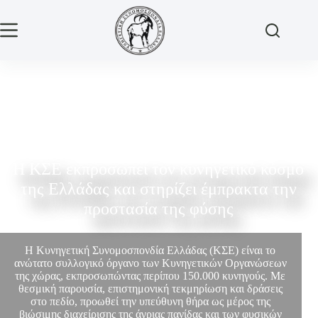
Η ΚΣΕ εκπροσωπεί τον κυνηγετικό κόσμο
της Ελλάδας και στηρίζει έμπρακτα την
προστασία της φύσης
Η Κυνηγετική Συνομοσπονδία Ελλάδας (ΚΣΕ) είναι το
ανώτατο συλλογικό όργανο των Κυνηγετικών Οργανώσεων
της χώρας, εκπροσωπώντας περίπου 150.000 κυνηγούς. Με
θεσμική παρουσία, επιστημονική τεκμηρίωση και δράσεις
στο πεδίο, προωθεί την υπεύθυνη θήρα ως μέρος της
βιώσιμης διαχείρισης της άγριας πανίδας και των φυσικών