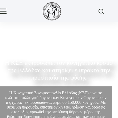
Η ΚΣΕ εκπροσωπεί τον κυνηγετικό κόσμο
της Ελλάδας και στηρίζει έμπρακτα την
προστασία της φύσης
Η Κυνηγετική Συνομοσπονδία Ελλάδας (ΚΣΕ) είναι το
ανώτατο συλλογικό όργανο των Κυνηγετικών Οργανώσεων
της χώρας, εκπροσωπώντας περίπου 150.000 κυνηγούς. Με
θεσμική παρουσία, επιστημονική τεκμηρίωση και δράσεις
στο πεδίο, προωθεί την υπεύθυνη θήρα ως μέρος της
βιώσιμης διαχείρισης της άγριας πανίδας και των φυσικών