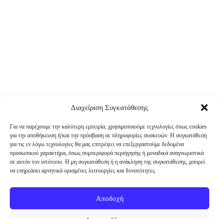
Διαχείριση Συγκατάθεσης
Για να παρέχουμε την καλύτερη εμπειρία, χρησιμοποιούμε τεχνολογίες όπως cookies
για την αποθήκευση ή/και την πρόσβαση σε πληροφορίες συσκευών. Η συγκατάθεση
για τις εν λόγω τεχνολογίες θα μας επιτρέψει να επεξεργαστούμε δεδομένα
προσωπικού χαρακτήρα, όπως συμπεριφορά περιήγησης ή μοναδικά αναγνωριστικά
σε αυτόν τον ιστότοπο. Η μη συγκατάθεση ή η ανάκληση της συγκατάθεσης, μπορεί
να επηρεάσει αρνητικά ορισμένες λειτουργίες και δυνατότητες.
Αποδοχή