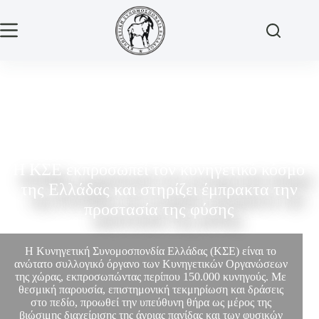
Η ΚΣΕ εκπροσωπεί τον κυνηγετικό κόσμο
της Ελλάδας και στηρίζει έμπρακτα την
προστασία της φύσης
Η Κυνηγετική Συνομοσπονδία Ελλάδας (ΚΣΕ) είναι το
ανώτατο συλλογικό όργανο των Κυνηγετικών Οργανώσεων
της χώρας, εκπροσωπώντας περίπου 150.000 κυνηγούς. Με
θεσμική παρουσία, επιστημονική τεκμηρίωση και δράσεις
στο πεδίο, προωθεί την υπεύθυνη θήρα ως μέρος της
βιώσιμης διαχείρισης της άγριας πανίδας και των φυσικών