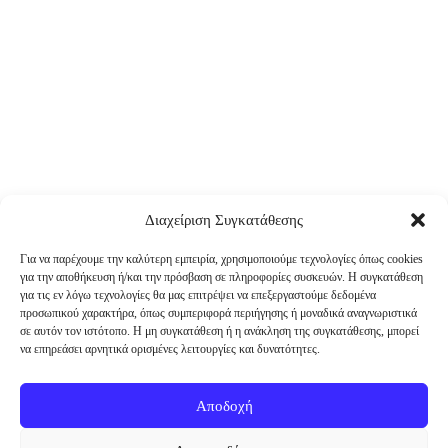
Διαχείριση Συγκατάθεσης
Για να παρέχουμε την καλύτερη εμπειρία, χρησιμοποιούμε τεχνολογίες όπως cookies
για την αποθήκευση ή/και την πρόσβαση σε πληροφορίες συσκευών. Η συγκατάθεση
για τις εν λόγω τεχνολογίες θα μας επιτρέψει να επεξεργαστούμε δεδομένα
προσωπικού χαρακτήρα, όπως συμπεριφορά περιήγησης ή μοναδικά αναγνωριστικά
σε αυτόν τον ιστότοπο. Η μη συγκατάθεση ή η ανάκληση της συγκατάθεσης, μπορεί
να επηρεάσει αρνητικά ορισμένες λειτουργίες και δυνατότητες.
Αποδοχή