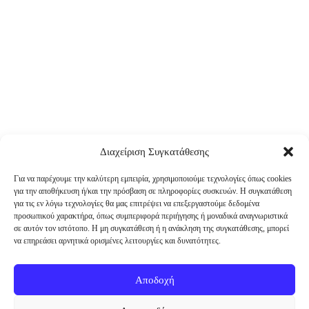
Διαχείριση Συγκατάθεσης
Για να παρέχουμε την καλύτερη εμπειρία, χρησιμοποιούμε τεχνολογίες όπως cookies
για την αποθήκευση ή/και την πρόσβαση σε πληροφορίες συσκευών. Η συγκατάθεση
για τις εν λόγω τεχνολογίες θα μας επιτρέψει να επεξεργαστούμε δεδομένα
προσωπικού χαρακτήρα, όπως συμπεριφορά περιήγησης ή μοναδικά αναγνωριστικά
σε αυτόν τον ιστότοπο. Η μη συγκατάθεση ή η ανάκληση της συγκατάθεσης, μπορεί
να επηρεάσει αρνητικά ορισμένες λειτουργίες και δυνατότητες.
Αποδοχή