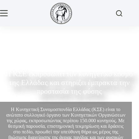
Η ΚΣΕ εκπροσωπεί τον κυνηγετικό κόσμο
της Ελλάδας και στηρίζει έμπρακτα την
προστασία της φύσης
Η Κυνηγετική Συνομοσπονδία Ελλάδας (ΚΣΕ) είναι το
ανώτατο συλλογικό όργανο των Κυνηγετικών Οργανώσεων
της χώρας, εκπροσωπώντας περίπου 150.000 κυνηγούς. Με
θεσμική παρουσία, επιστημονική τεκμηρίωση και δράσεις
στο πεδίο, προωθεί την υπεύθυνη θήρα ως μέρος της
βιώσιμης διαχείρισης της άγριας πανίδας και των φυσικών