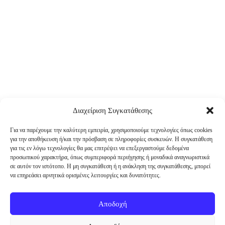
Διαχείριση Συγκατάθεσης
Για να παρέχουμε την καλύτερη εμπειρία, χρησιμοποιούμε τεχνολογίες όπως cookies
για την αποθήκευση ή/και την πρόσβαση σε πληροφορίες συσκευών. Η συγκατάθεση
για τις εν λόγω τεχνολογίες θα μας επιτρέψει να επεξεργαστούμε δεδομένα
προσωπικού χαρακτήρα, όπως συμπεριφορά περιήγησης ή μοναδικά αναγνωριστικά
σε αυτόν τον ιστότοπο. Η μη συγκατάθεση ή η ανάκληση της συγκατάθεσης, μπορεί
να επηρεάσει αρνητικά ορισμένες λειτουργίες και δυνατότητες.
Αποδοχή