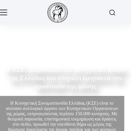
Η ΚΣΕ εκπροσωπεί τον κυνηγετικό κόσμο
της Ελλάδας και στηρίζει έμπρακτα την
προστασία της φύσης
Η Κυνηγετική Συνομοσπονδία Ελλάδας (ΚΣΕ) είναι το
ανώτατο συλλογικό όργανο των Κυνηγετικών Οργανώσεων
της χώρας, εκπροσωπώντας περίπου 150.000 κυνηγούς. Με
θεσμική παρουσία, επιστημονική τεκμηρίωση και δράσεις
στο πεδίο, προωθεί την υπεύθυνη θήρα ως μέρος της
βιώσιμης διαχείρισης της άγριας πανίδας και των φυσικών