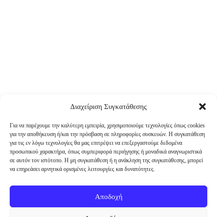
Διαχείριση Συγκατάθεσης
Για να παρέχουμε την καλύτερη εμπειρία, χρησιμοποιούμε τεχνολογίες όπως cookies
για την αποθήκευση ή/και την πρόσβαση σε πληροφορίες συσκευών. Η συγκατάθεση
για τις εν λόγω τεχνολογίες θα μας επιτρέψει να επεξεργαστούμε δεδομένα
προσωπικού χαρακτήρα, όπως συμπεριφορά περιήγησης ή μοναδικά αναγνωριστικά
σε αυτόν τον ιστότοπο. Η μη συγκατάθεση ή η ανάκληση της συγκατάθεσης, μπορεί
να επηρεάσει αρνητικά ορισμένες λειτουργίες και δυνατότητες.
Αποδοχή