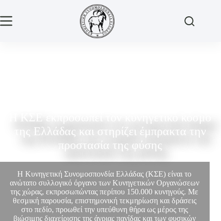
Η ΚΣΕ εκπροσωπεί τον κυνηγετικό κόσμο
της Ελλάδας και στηρίζει έμπρακτα την
προστασία της φύσης
Η Κυνηγετική Συνομοσπονδία Ελλάδας (ΚΣΕ) είναι το
ανώτατο συλλογικό όργανο των Κυνηγετικών Οργανώσεων
της χώρας, εκπροσωπώντας περίπου 150.000 κυνηγούς. Με
θεσμική παρουσία, επιστημονική τεκμηρίωση και δράσεις
στο πεδίο, προωθεί την υπεύθυνη θήρα ως μέρος της
βιώσιμης διαχείρισης της άγριας πανίδας και των φυσικών