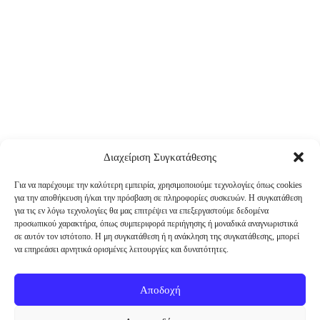
Διαχείριση Συγκατάθεσης
Για να παρέχουμε την καλύτερη εμπειρία, χρησιμοποιούμε τεχνολογίες όπως cookies
για την αποθήκευση ή/και την πρόσβαση σε πληροφορίες συσκευών. Η συγκατάθεση
για τις εν λόγω τεχνολογίες θα μας επιτρέψει να επεξεργαστούμε δεδομένα
προσωπικού χαρακτήρα, όπως συμπεριφορά περιήγησης ή μοναδικά αναγνωριστικά
σε αυτόν τον ιστότοπο. Η μη συγκατάθεση ή η ανάκληση της συγκατάθεσης, μπορεί
να επηρεάσει αρνητικά ορισμένες λειτουργίες και δυνατότητες.
Αποδοχή