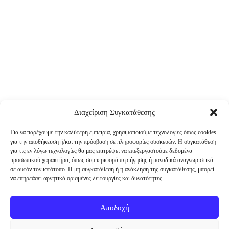
Διαχείριση Συγκατάθεσης
Για να παρέχουμε την καλύτερη εμπειρία, χρησιμοποιούμε τεχνολογίες όπως cookies
για την αποθήκευση ή/και την πρόσβαση σε πληροφορίες συσκευών. Η συγκατάθεση
για τις εν λόγω τεχνολογίες θα μας επιτρέψει να επεξεργαστούμε δεδομένα
προσωπικού χαρακτήρα, όπως συμπεριφορά περιήγησης ή μοναδικά αναγνωριστικά
σε αυτόν τον ιστότοπο. Η μη συγκατάθεση ή η ανάκληση της συγκατάθεσης, μπορεί
να επηρεάσει αρνητικά ορισμένες λειτουργίες και δυνατότητες.
Αποδοχή