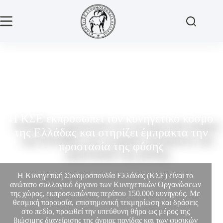
Η ΚΣΕ εκπροσωπεί τον κυνηγετικό κόσμο
της Ελλάδας και στηρίζει έμπρακτα την
προστασία της φύσης
Η Κυνηγετική Συνομοσπονδία Ελλάδας (ΚΣΕ) είναι το
ανώτατο συλλογικό όργανο των Κυνηγετικών Οργανώσεων
της χώρας, εκπροσωπώντας περίπου 150.000 κυνηγούς. Με
θεσμική παρουσία, επιστημονική τεκμηρίωση και δράσεις
στο πεδίο, προωθεί την υπεύθυνη θήρα ως μέρος της
βιώσιμης διαχείρισης της άγριας πανίδας και των φυσικών