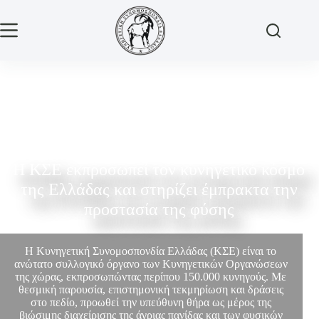
Η ΚΣΕ εκπροσωπεί τον κυνηγετικό κόσμο
της Ελλάδας και στηρίζει έμπρακτα την
προστασία της φύσης
Η Κυνηγετική Συνομοσπονδία Ελλάδας (ΚΣΕ) είναι το
ανώτατο συλλογικό όργανο των Κυνηγετικών Οργανώσεων
της χώρας, εκπροσωπώντας περίπου 150.000 κυνηγούς. Με
θεσμική παρουσία, επιστημονική τεκμηρίωση και δράσεις
στο πεδίο, προωθεί την υπεύθυνη θήρα ως μέρος της
βιώσιμης διαχείρισης της άγριας πανίδας και των φυσικών