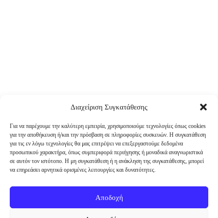
Διαχείριση Συγκατάθεσης
Για να παρέχουμε την καλύτερη εμπειρία, χρησιμοποιούμε τεχνολογίες όπως cookies
για την αποθήκευση ή/και την πρόσβαση σε πληροφορίες συσκευών. Η συγκατάθεση
για τις εν λόγω τεχνολογίες θα μας επιτρέψει να επεξεργαστούμε δεδομένα
προσωπικού χαρακτήρα, όπως συμπεριφορά περιήγησης ή μοναδικά αναγνωριστικά
σε αυτόν τον ιστότοπο. Η μη συγκατάθεση ή η ανάκληση της συγκατάθεσης, μπορεί
να επηρεάσει αρνητικά ορισμένες λειτουργίες και δυνατότητες.
Αποδοχή