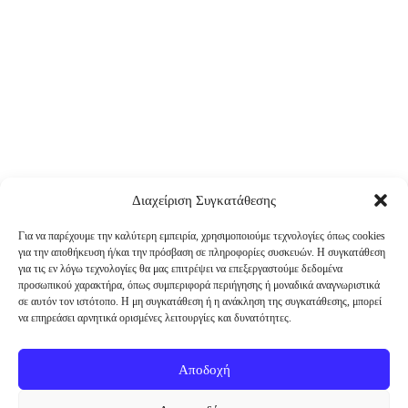
Διαχείριση Συγκατάθεσης
Για να παρέχουμε την καλύτερη εμπειρία, χρησιμοποιούμε τεχνολογίες όπως cookies
για την αποθήκευση ή/και την πρόσβαση σε πληροφορίες συσκευών. Η συγκατάθεση
για τις εν λόγω τεχνολογίες θα μας επιτρέψει να επεξεργαστούμε δεδομένα
προσωπικού χαρακτήρα, όπως συμπεριφορά περιήγησης ή μοναδικά αναγνωριστικά
σε αυτόν τον ιστότοπο. Η μη συγκατάθεση ή η ανάκληση της συγκατάθεσης, μπορεί
να επηρεάσει αρνητικά ορισμένες λειτουργίες και δυνατότητες.
Αποδοχή