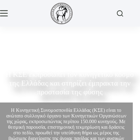
Η ΚΣΕ εκπροσωπεί τον κυνηγετικό κόσμο
της Ελλάδας και στηρίζει έμπρακτα την
προστασία της φύσης
Η Κυνηγετική Συνομοσπονδία Ελλάδας (ΚΣΕ) είναι το
ανώτατο συλλογικό όργανο των Κυνηγετικών Οργανώσεων
της χώρας, εκπροσωπώντας περίπου 150.000 κυνηγούς. Με
θεσμική παρουσία, επιστημονική τεκμηρίωση και δράσεις
στο πεδίο, προωθεί την υπεύθυνη θήρα ως μέρος της
βιώσιμης διαχείρισης της άγριας πανίδας και των φυσικών