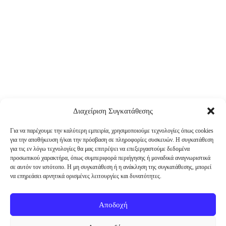
Διαχείριση Συγκατάθεσης
Για να παρέχουμε την καλύτερη εμπειρία, χρησιμοποιούμε τεχνολογίες όπως cookies
για την αποθήκευση ή/και την πρόσβαση σε πληροφορίες συσκευών. Η συγκατάθεση
για τις εν λόγω τεχνολογίες θα μας επιτρέψει να επεξεργαστούμε δεδομένα
προσωπικού χαρακτήρα, όπως συμπεριφορά περιήγησης ή μοναδικά αναγνωριστικά
σε αυτόν τον ιστότοπο. Η μη συγκατάθεση ή η ανάκληση της συγκατάθεσης, μπορεί
να επηρεάσει αρνητικά ορισμένες λειτουργίες και δυνατότητες.
Αποδοχή