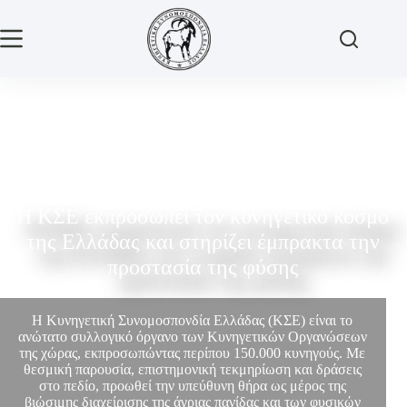
Η ΚΣΕ εκπροσωπεί τον κυνηγετικό κόσμο
της Ελλάδας και στηρίζει έμπρακτα την
προστασία της φύσης
Η Κυνηγετική Συνομοσπονδία Ελλάδας (ΚΣΕ) είναι το
ανώτατο συλλογικό όργανο των Κυνηγετικών Οργανώσεων
της χώρας, εκπροσωπώντας περίπου 150.000 κυνηγούς. Με
θεσμική παρουσία, επιστημονική τεκμηρίωση και δράσεις
στο πεδίο, προωθεί την υπεύθυνη θήρα ως μέρος της
βιώσιμης διαχείρισης της άγριας πανίδας και των φυσικών