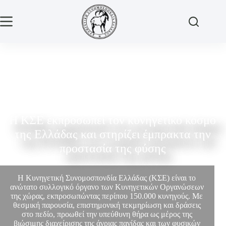
Η ΚΣΕ εκπροσωπεί τον κυνηγετικό κόσμο
της Ελλάδας και στηρίζει έμπρακτα την
προστασία της φύσης
Η Κυνηγετική Συνομοσπονδία Ελλάδας (ΚΣΕ) είναι το
ανώτατο συλλογικό όργανο των Κυνηγετικών Οργανώσεων
της χώρας, εκπροσωπώντας περίπου 150.000 κυνηγούς. Με
θεσμική παρουσία, επιστημονική τεκμηρίωση και δράσεις
στο πεδίο, προωθεί την υπεύθυνη θήρα ως μέρος της
βιώσιμης διαχείρισης της άγριας πανίδας και των φυσικών