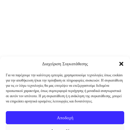
Διαχείριση Συγκατάθεσης
Για να παρέχουμε την καλύτερη εμπειρία, χρησιμοποιούμε τεχνολογίες όπως cookies
για την αποθήκευση ή/και την πρόσβαση σε πληροφορίες συσκευών. Η συγκατάθεση
για τις εν λόγω τεχνολογίες θα μας επιτρέψει να επεξεργαστούμε δεδομένα
προσωπικού χαρακτήρα, όπως συμπεριφορά περιήγησης ή μοναδικά αναγνωριστικά
σε αυτόν τον ιστότοπο. Η μη συγκατάθεση ή η ανάκληση της συγκατάθεσης, μπορεί
να επηρεάσει αρνητικά ορισμένες λειτουργίες και δυνατότητες.
Αποδοχή