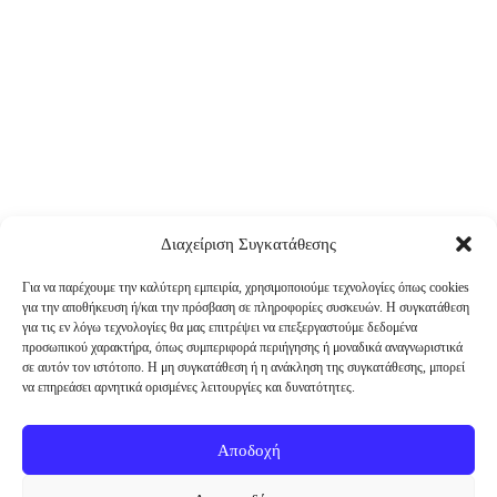
Διαχείριση Συγκατάθεσης
Για να παρέχουμε την καλύτερη εμπειρία, χρησιμοποιούμε τεχνολογίες όπως cookies
για την αποθήκευση ή/και την πρόσβαση σε πληροφορίες συσκευών. Η συγκατάθεση
για τις εν λόγω τεχνολογίες θα μας επιτρέψει να επεξεργαστούμε δεδομένα
προσωπικού χαρακτήρα, όπως συμπεριφορά περιήγησης ή μοναδικά αναγνωριστικά
σε αυτόν τον ιστότοπο. Η μη συγκατάθεση ή η ανάκληση της συγκατάθεσης, μπορεί
να επηρεάσει αρνητικά ορισμένες λειτουργίες και δυνατότητες.
Αποδοχή