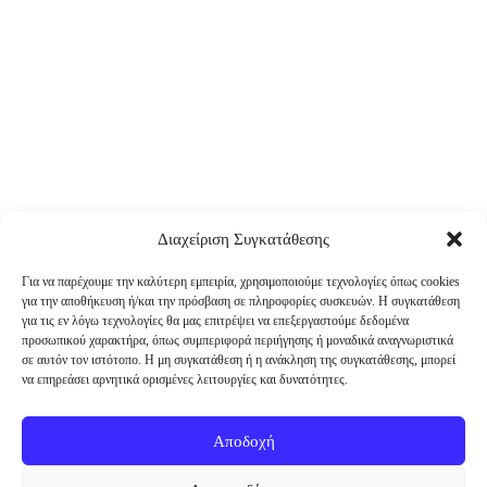
Διαχείριση Συγκατάθεσης
Για να παρέχουμε την καλύτερη εμπειρία, χρησιμοποιούμε τεχνολογίες όπως cookies
για την αποθήκευση ή/και την πρόσβαση σε πληροφορίες συσκευών. Η συγκατάθεση
για τις εν λόγω τεχνολογίες θα μας επιτρέψει να επεξεργαστούμε δεδομένα
προσωπικού χαρακτήρα, όπως συμπεριφορά περιήγησης ή μοναδικά αναγνωριστικά
σε αυτόν τον ιστότοπο. Η μη συγκατάθεση ή η ανάκληση της συγκατάθεσης, μπορεί
να επηρεάσει αρνητικά ορισμένες λειτουργίες και δυνατότητες.
Αποδοχή