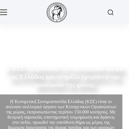
Η ΚΣΕ εκπροσωπεί τον κυνηγετικό κόσμο
της Ελλάδας και στηρίζει έμπρακτα την
προστασία της φύσης
Η Κυνηγετική Συνομοσπονδία Ελλάδας (ΚΣΕ) είναι το
ανώτατο συλλογικό όργανο των Κυνηγετικών Οργανώσεων
της χώρας, εκπροσωπώντας περίπου 150.000 κυνηγούς. Με
θεσμική παρουσία, επιστημονική τεκμηρίωση και δράσεις
στο πεδίο, προωθεί την υπεύθυνη θήρα ως μέρος της
βιώσιμης διαχείρισης της άγριας πανίδας και των φυσικών