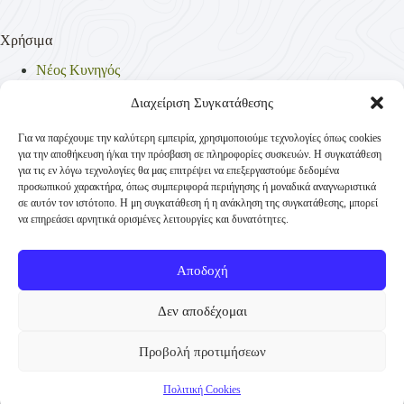
Χρήσιμα
Νέος Κυνηγός
Θηρεύσιμα Είδη
Θηροφυλακή
Διαχείριση Συγκατάθεσης
Έντυπα
Νομοθεσία
Για να παρέχουμε την καλύτερη εμπειρία, χρησιμοποιούμε τεχνολογίες όπως cookies
Πολιτική Απορρήτου
για την αποθήκευση ή/και την πρόσβαση σε πληροφορίες συσκευών. Η συγκατάθεση
Πολιτική Cookies (ΕΕ)
για τις εν λόγω τεχνολογίες θα μας επιτρέψει να επεξεργαστούμε δεδομένα
προσωπικού χαρακτήρα, όπως συμπεριφορά περιήγησης ή μοναδικά αναγνωριστικά
σε αυτόν τον ιστότοπο. Η μη συγκατάθεση ή η ανάκληση της συγκατάθεσης, μπορεί
να επηρεάσει αρνητικά ορισμένες λειτουργίες και δυνατότητες.
Επικοινωνία
Κυνηγετική Συνομοσπονδία Ελλάδος
Αποδοχή
Παναγή Τσαλδάρη 4
+30 210-3231271
Δεν αποδέχομαι
TK 10431 Αθήνα
Προβολή προτιμήσεων
info@ksellas.gr
© Copyright 2012 - 2026 Κυνηγετική Συνομοσπονδία
Πολιτική Cookies
Ελλάδος |
Web hosting by Wisebit