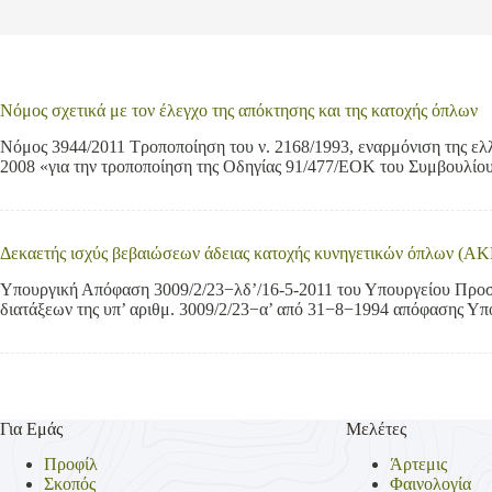
Νόμος σχετικά με τον έλεγχο της απόκτησης και της κατοχής όπλων
Νόμος 3944/2011 Τροποποίηση του ν. 2168/1993, εναρμόνιση της ελ
2008 «για την τροποποίηση της Οδηγίας 91/477/ΕΟΚ του Συμβουλίου
Δεκαετής ισχύς βεβαιώσεων άδειας κατοχής κυνηγετικών όπλων (Α
Yπουργική Απόφαση 3009/2/23−λδ’/16-5-2011 του Υπουργείου Προστ
διατάξεων της υπ’ αριθμ. 3009/2/23−α’ από 31−8−1994 απόφασης Υπο
Για Εμάς
Μελέτες
Προφίλ
Άρτεμις
Σκοπός
Φαινολογία