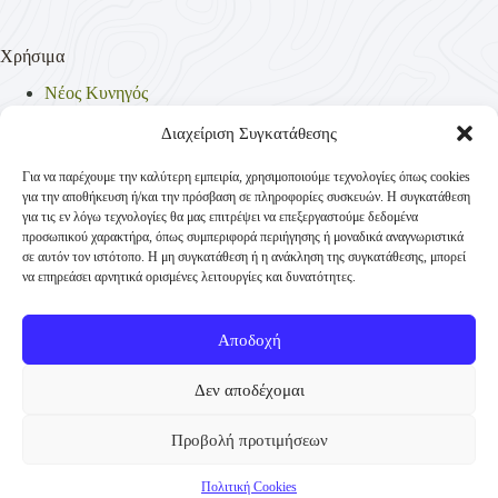
Χρήσιμα
Νέος Κυνηγός
Θηρεύσιμα Είδη
Θηροφυλακή
Διαχείριση Συγκατάθεσης
Έντυπα
Νομοθεσία
Για να παρέχουμε την καλύτερη εμπειρία, χρησιμοποιούμε τεχνολογίες όπως cookies
Πολιτική Απορρήτου
για την αποθήκευση ή/και την πρόσβαση σε πληροφορίες συσκευών. Η συγκατάθεση
Πολιτική Cookies (ΕΕ)
για τις εν λόγω τεχνολογίες θα μας επιτρέψει να επεξεργαστούμε δεδομένα
προσωπικού χαρακτήρα, όπως συμπεριφορά περιήγησης ή μοναδικά αναγνωριστικά
σε αυτόν τον ιστότοπο. Η μη συγκατάθεση ή η ανάκληση της συγκατάθεσης, μπορεί
να επηρεάσει αρνητικά ορισμένες λειτουργίες και δυνατότητες.
Επικοινωνία
Κυνηγετική Συνομοσπονδία Ελλάδος
Αποδοχή
Παναγή Τσαλδάρη 4
+30 210-3231271
Δεν αποδέχομαι
TK 10431 Αθήνα
Προβολή προτιμήσεων
info@ksellas.gr
© Copyright 2012 - 2026 Κυνηγετική Συνομοσπονδία
Πολιτική Cookies