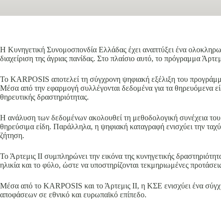
Η Κυνηγετική Συνομοσπονδία Ελλάδας έχει αναπτύξει ένα ολοκληρωμ
διαχείριση της άγριας πανίδας. Στο πλαίσιο αυτό, το πρόγραμμα Άρτ
Το KARPOSIS αποτελεί τη σύγχρονη ψηφιακή εξέλιξη του προγράμματ
Μέσα από την εφαρμογή συλλέγονται δεδομένα για τα θηρευόμενα είδ
θηρευτικής δραστηριότητας.
Η ανάλυση των δεδομένων ακολουθεί τη μεθοδολογική συνέχεια του 
θηρεύσιμα είδη. Παράλληλα, η ψηφιακή καταγραφή ενισχύει την ταχύτ
ζήτηση.
Το Άρτεμις ΙΙ συμπληρώνει την εικόνα της κυνηγετικής δραστηριότητ
ηλικία και το φύλο, ώστε να υποστηρίζονται τεκμηριωμένες προτάσει
Μέσα από το KARPOSIS και το Άρτεμις ΙΙ, η ΚΣΕ ενισχύει ένα σύγχ
αποφάσεων σε εθνικό και ευρωπαϊκό επίπεδο.