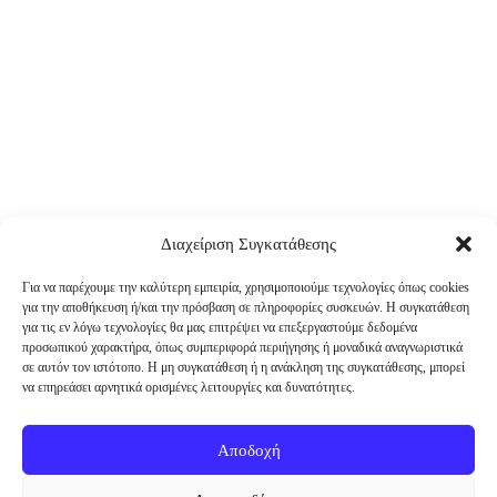
Διαχείριση Συγκατάθεσης
Για να παρέχουμε την καλύτερη εμπειρία, χρησιμοποιούμε τεχνολογίες όπως cookies
για την αποθήκευση ή/και την πρόσβαση σε πληροφορίες συσκευών. Η συγκατάθεση
για τις εν λόγω τεχνολογίες θα μας επιτρέψει να επεξεργαστούμε δεδομένα
προσωπικού χαρακτήρα, όπως συμπεριφορά περιήγησης ή μοναδικά αναγνωριστικά
σε αυτόν τον ιστότοπο. Η μη συγκατάθεση ή η ανάκληση της συγκατάθεσης, μπορεί
να επηρεάσει αρνητικά ορισμένες λειτουργίες και δυνατότητες.
Αποδοχή