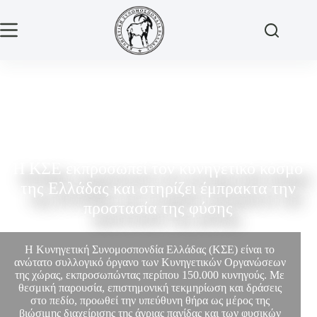
Η ΚΣΕ εκπροσωπεί τον κυνηγετικό κόσμο
της Ελλάδας και στηρίζει έμπρακτα την
προστασία της φύσης
Η Κυνηγετική Συνομοσπονδία Ελλάδας (ΚΣΕ) είναι το
ανώτατο συλλογικό όργανο των Κυνηγετικών Οργανώσεων
της χώρας, εκπροσωπώντας περίπου 150.000 κυνηγούς. Με
θεσμική παρουσία, επιστημονική τεκμηρίωση και δράσεις
στο πεδίο, προωθεί την υπεύθυνη θήρα ως μέρος της
βιώσιμης διαχείρισης της άγριας πανίδας και των φυσικών