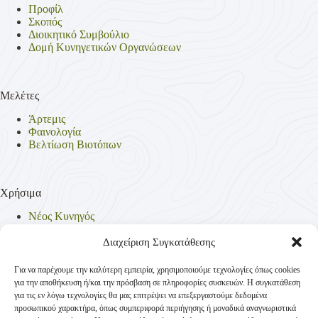
Προφίλ
Σκοπός
Διοικητικό Συμβούλιο
Δομή Κυνηγετικών Οργανώσεων
Μελέτες
Άρτεμις
Φαινολογία
Βελτίωση Βιοτόπων
Χρήσιμα
Νέος Κυνηγός
Θηρεύσιμα Είδη
Θηροφυλακή
Διαχείριση Συγκατάθεσης
Έντυπα
Νομοθεσία
Για να παρέχουμε την καλύτερη εμπειρία, χρησιμοποιούμε τεχνολογίες όπως cookies
Πολιτική Απορρήτου
για την αποθήκευση ή/και την πρόσβαση σε πληροφορίες συσκευών. Η συγκατάθεση
Πολιτική Cookies (ΕΕ)
για τις εν λόγω τεχνολογίες θα μας επιτρέψει να επεξεργαστούμε δεδομένα
προσωπικού χαρακτήρα, όπως συμπεριφορά περιήγησης ή μοναδικά αναγνωριστικά